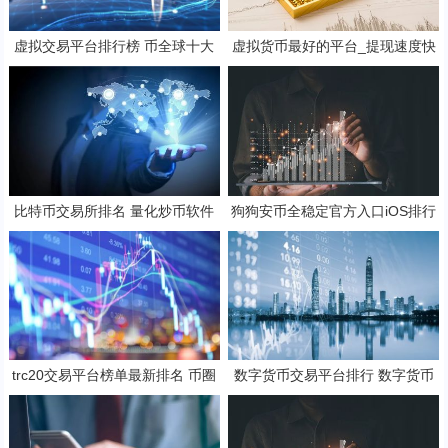
虚拟交易平台排行榜 币全球十大
虚拟货币最好的平台_提现速度快
交易所的平台币
的比特币APP排名盘点
比特币交易所排名 量化炒币软件
狗狗安币全稳定官方入口iOS排行
榜 狗狗币官方入口免费正规TOP1
0
trc20交易平台榜单最新排名 币圈
数字货币交易平台排行 数字货币
十大trc20交易所
交易平台排名一览