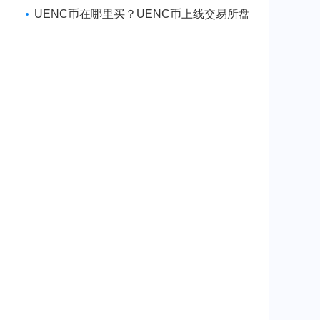
币种概念介绍
UENC币在哪里买？UENC币上线交易所盘
点