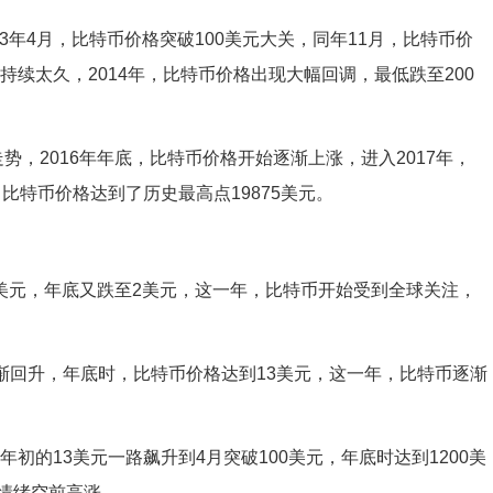
013年4月，比特币价格突破100美元大关，同年11月，比特币价
持续太久，2014年，比特币价格出现大幅回调，最低跌至200
走势，2016年年底，比特币价格开始逐渐上涨，进入2017年，
，比特币价格达到了历史最高点19875美元。
31美元，年底又跌至2美元，这一年，比特币开始受到全球关注，
逐渐回升，年底时，比特币价格达到13美元，这一年，比特币逐渐
年初的13美元一路飙升到4月突破100美元，年底时达到1200美
情绪空前高涨。