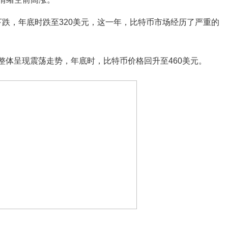
路下跌，年底时跌至320美元，这一年，比特币市场经历了严重的
，整体呈现震荡走势，年底时，比特币价格回升至460美元。