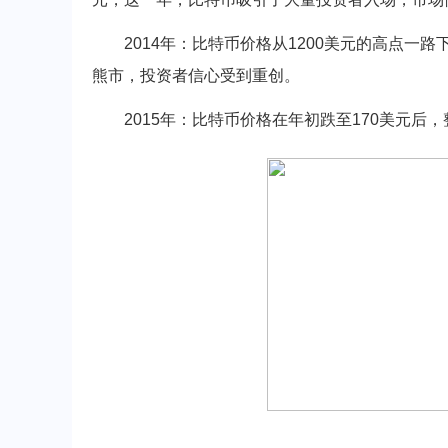
2014年：比特币价格从1200美元的高点一
熊市，投资者信心受到重创。
2015年：比特币价格在年初跌至170美元后