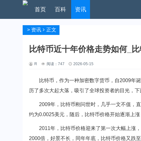
首页
百科
资讯
>
资讯
正文
比特币近十年价格走势如何_
R
阅读：
747
2026-05-15
比特币，作为一种加密数字货币，自2009年
历了多次大起大落，吸引了全球投资者的目光，下
2009年，比特币刚问世时，几乎一文不值，
约为0.0025美元，随后，比特币价格开始逐渐上
2011年，比特币价格迎来了第一次大幅上涨
2000倍，好景不长，同年年底，比特币价格又跌至