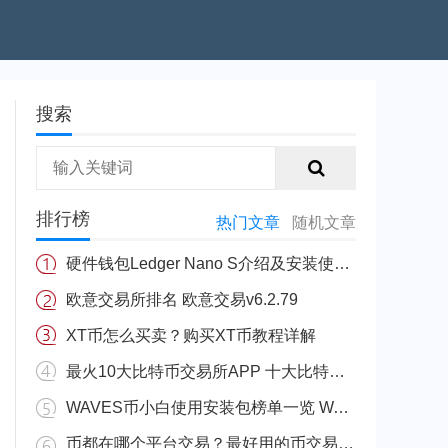
搜索
排行榜
热门文章
随机文章
硬件钱包Ledger Nano S介绍及安装使用教程
欧意交易所排名 欧意交易v6.2.79
XT币怎么买卖？购买XT币教程详解
最火10大比特币交易所APP 十大比特币量化交易所排行
WAVES币小白使用安装包榜单一览 WAVES安币装包免费正规十大盘点
币都在哪个平台交易？最好用的币交易软件