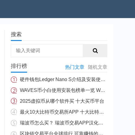
搜索
排行榜
热门文章
随机文章
硬件钱包Ledger Nano S介绍及安装使用教程
WAVES币小白使用安装包榜单一览 WAVES安币装包免费正规十大盘点
2025虚拟币从哪个软件买 十大买币平台
最火10大比特币交易所APP 十大比特币量化交易所排行
瑞波币怎么买？ 瑞波币交易APP汉化版v3.5.8
区块链交易平台全球排行 可靠赚钱的区块链app