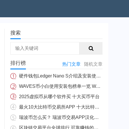
搜索
排行榜
热门文章
随机文章
硬件钱包Ledger Nano S介绍及安装使用教程
WAVES币小白使用安装包榜单一览 WAVES安币装包免费正规十大盘点
2025虚拟币从哪个软件买 十大买币平台
最火10大比特币交易所APP 十大比特币量化交易所排行
瑞波币怎么买？ 瑞波币交易APP汉化版v3.5.8
区块链交易平台全球排行 可靠赚钱的区块链app