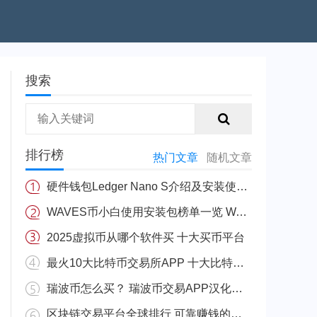
搜索
排行榜
热门文章
随机文章
硬件钱包Ledger Nano S介绍及安装使用教程
WAVES币小白使用安装包榜单一览 WAVES安币装包免费正规十大盘点
2025虚拟币从哪个软件买 十大买币平台
最火10大比特币交易所APP 十大比特币量化交易所排行
瑞波币怎么买？ 瑞波币交易APP汉化版v3.5.8
区块链交易平台全球排行 可靠赚钱的区块链app