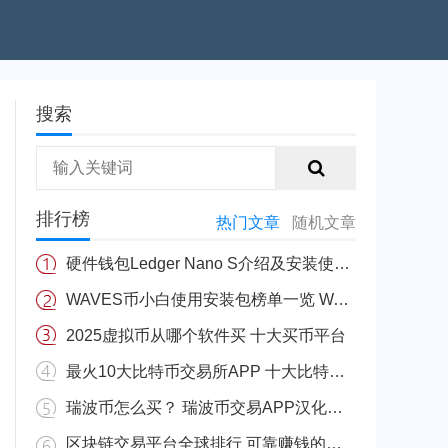
搜索
排行榜
热门文章
随机文章
硬件钱包Ledger Nano S介绍及安装使用教程
WAVES币小白使用安装包榜单一览 WAVES安币装包免费正规十大盘点
2025虚拟币从哪个软件买 十大买币平台
最火10大比特币交易所APP 十大比特币量化交易所排行
瑞波币怎么买？ 瑞波币交易APP汉化版v3.5.8
区块链交易平台全球排行 可靠赚钱的区块链app